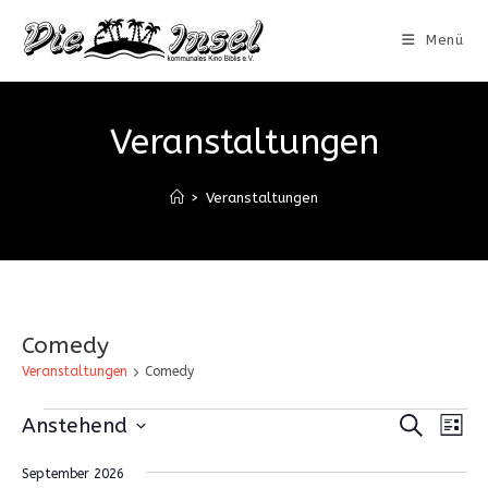
Zum
Inhalt
Menü
springen
Veranstaltungen
>
Veranstaltungen
Comedy
Veranstaltungen
Comedy
Veranstaltungen
V
V
S
Anstehend
L
u
e
e
i
D
c
s
r
September 2026
h
r
a