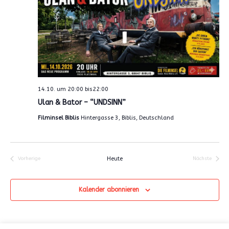
n
e
-
u
N
n
a
d
v
A
i
n
g
14.10. um 20:00
bis
22:00
a
s
Ulan & Bator – “UNDSINN”
t
i
Filminsel Biblis
Hintergasse 3, Biblis, Deutschland
i
c
o
h
n
t
Vorherige
Heute
Nächste
Veranstaltungen
Veranstalt
e
n
Kalender abonnieren
,
N
a